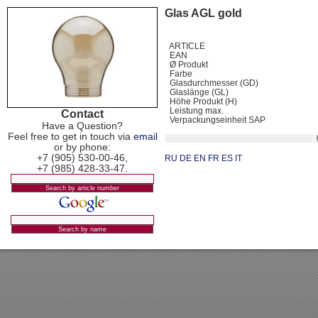
Glas AGL gold
ARTICLE
EAN
Ø Produkt
Farbe
Glasdurchmesser (GD)
Glaslänge (GL)
Höhe Produkt (H)
Leistung max.
Contact
Verpackungseinheit SAP
Have a Question?
Feel free to get in touch via
email
or by phone:
+7 (905) 530-00-46,
RU
DE
EN
FR
ES
IT
+7 (985) 428-33-47.