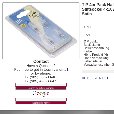
TIP 4er Pack Ha
Stiftsockel 4x1
Satin
ARTICLE
EAN
Ø Produkt
Bestückung
Betriebsspannung
Farbe
Höhe Produkt (H)
Höhe Verpackung
Contact
Lebensdauer
Verpackungseinheit
Have a Question?
Feel free to get in touch via
email
or by phone:
+7 (905) 530-00-46,
RU
DE
EN
FR
ES
IT
+7 (985) 428-33-47.