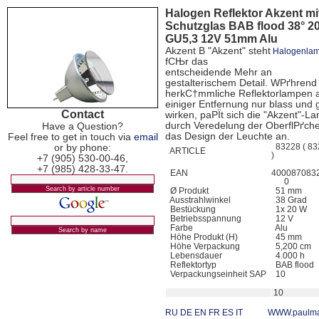
Halogen Reflektor Akzent mi
Schutzglas BAB flood 38° 
GU5,3 12V 51mm Alu
Akzent В "Akzent" steht
Halogenla
fСЊr das
entscheidende Mehr an
gestalterischem Detail. WРґhrend
herkС†mmliche Reflektorlampen 
einiger Entfernung nur blass und 
Contact
wirken, paРЇt sich die "Akzent"-L
durch Veredelung der OberflРґch
Have a Question?
das Design der Leuchte an.
Feel free to get in touch via
email
or by phone:
83228 ( 83
ARTICLE
)
+7 (905) 530-00-46,
+7 (985) 428-33-47.
EAN
400087083
0
Ø Produkt
51 mm
Ausstrahlwinkel
38 Grad
Bestückung
1x 20 W
Betriebsspannung
12 V
Farbe
Alu
Höhe Produkt (H)
45 mm
Höhe Verpackung
5,200 cm
Lebensdauer
4.000 h
Reflektortyp
BAB flood
Verpackungseinheit SAP
10
10
RU
DE
EN
FR
ES
IT
WWW.paulma