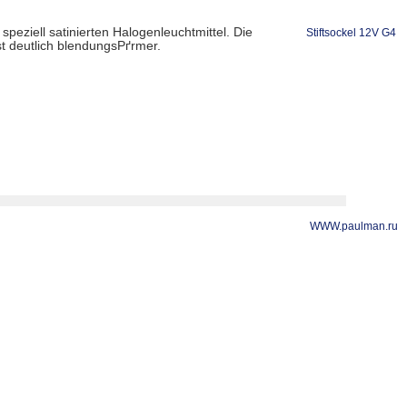
peziell satinierten Halogenleuchtmittel. Die
Stiftsockel 12V G4
t deutlich blendungsРґrmer.
WWW.paulman.ru