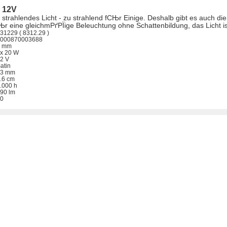
4 12V
trahlendes Licht - zu strahlend fСЊr Einige. Deshalb gibt es auch die s
r eine gleichmРґРЇige Beleuchtung ohne Schattenbildung, das Licht is
1229 ( 8312.29 )
000870003688
 mm
x 20 W
2 V
atin
3 mm
.6 cm
.000 h
90 lm
0