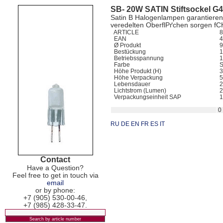
SB- 20W SATIN Stiftsockel G
Satin В Halogenlampen garantieren s
veredelten OberflРґchen sorgen fСЊ
ARTICLE
83
EAN
4
Ø Produkt
9
Bestückung
1
Betriebsspannung
1
Farbe
S
Höhe Produkt (H)
3
Höhe Verpackung
5
Lebensdauer
2
Lichtstrom (Lumen)
2
Verpackungseinheit SAP
1
0
RU
DE
EN
FR
ES
IT
Contact
Have a Question?
Feel free to get in touch via
email
or by phone:
+7 (905) 530-00-46,
+7 (985) 428-33-47.